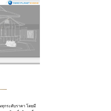
นทุกระดับราคา โดยมี