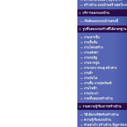
สร้างบ้าน แบบบ้านสร้างสุขใจ 6
บริการออกแบบบ้าน
เริ่มต้นออกแบบบ้านตรงนี้
รูปขั้นตอนก่อสร้างที่ได้มาตรฐาน
งานเสาเข็ม
งานปั้นจั่น
งานโครงสร้าง
งานหลังคา
งานก่ออิฐ
งานฉาบปูน
งานวงกบ ประตู หน้าต่าง
งานฝ้า
งานบันได
งานพื้น งานสุขภัณฑ์
งานไฟฟ้า
งานประปา
รวมขั้นตอนสร้างบ้าน
รวมความรู้เรืองการสร้างบ้าน
วิธีเลือกบริษัทรับสร้างบ้าน
ความรู้เรืองแบบบ้าน
ทำอย่างไร สร้างบ้าน ปัญหาน้อย