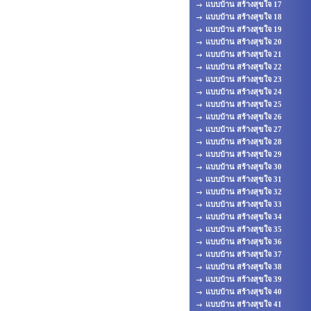
แบบบ้าน สร้างสุขใจ 17
แบบบ้าน สร้างสุขใจ 18
แบบบ้าน สร้างสุขใจ 19
แบบบ้าน สร้างสุขใจ 20
แบบบ้าน สร้างสุขใจ 21
แบบบ้าน สร้างสุขใจ 22
แบบบ้าน สร้างสุขใจ 23
แบบบ้าน สร้างสุขใจ 24
แบบบ้าน สร้างสุขใจ 25
แบบบ้าน สร้างสุขใจ 26
แบบบ้าน สร้างสุขใจ 27
แบบบ้าน สร้างสุขใจ 28
แบบบ้าน สร้างสุขใจ 29
แบบบ้าน สร้างสุขใจ 30
แบบบ้าน สร้างสุขใจ 31
แบบบ้าน สร้างสุขใจ 32
แบบบ้าน สร้างสุขใจ 33
แบบบ้าน สร้างสุขใจ 34
แบบบ้าน สร้างสุขใจ 35
แบบบ้าน สร้างสุขใจ 36
แบบบ้าน สร้างสุขใจ 37
แบบบ้าน สร้างสุขใจ 38
แบบบ้าน สร้างสุขใจ 39
แบบบ้าน สร้างสุขใจ 40
แบบบ้าน สร้างสุขใจ 41