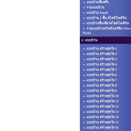
แบบบ้านชั้นครึ่ง
รวมแบบบ้าน
แบบบ้าน Small
แบบบ้าน 2 ชั้น สไตล์โมเดิร์น
แบบบ้านชั้นเดียวสไตล์โมเดิร์น
รวมแบบบ้านสไตล์นอร์ดิก (Nord
Style)
แบบบ้าน
แบบบ้าน สร้างสุขใจ 1
แบบบ้าน สร้างสุขใจ 2
แบบบ้าน สร้างสุขใจ 3
แบบบ้าน สร้างสุขใจ 4
แบบบ้าน สร้างสุขใจ 5
แบบบ้าน สร้างสุขใจ 6
แบบบ้าน สร้างสุขใจ 7
แบบบ้าน สร้างสุขใจ 8
แบบบ้าน สร้างสุขใจ 9
แบบบ้าน สร้างสุขใจ 10
แบบบ้าน สร้างสุขใจ 11
แบบบ้าน สร้างสุขใจ 12
แบบบ้าน สร้างสุขใจ 13
แบบบ้าน สร้างสุขใจ 14
แบบบ้าน สร้างสุขใจ 15
แบบบ้าน สร้างสุขใจ 16