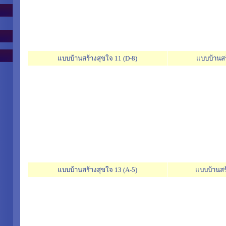
แบบบ้านสร้างสุขใจ 11 (D-8)
แบบบ้านสร
แบบบ้านสร้างสุขใจ 13 (A-5)
แบบบ้านสร