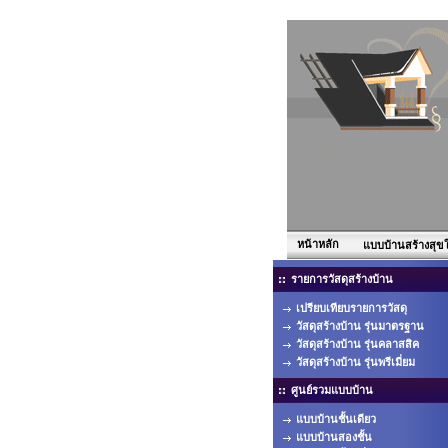
หน้าหลัก
แบบบ้านสร้างสุข
รายการวัสดุสร้างบ้าน
เปรียบเทียบรายการวัสดุ
วัสดุสร้างบ้าน รุ่นมาตรฐาน
วัสดุสร้างบ้าน รุ่นคลาสสิค
วัสดุสร้างบ้าน รุ่นพรีเมี่ยม
ศูนย์รวมแบบบ้าน
แบบบ้านชั้นเดียว
แบบบ้านสองชั้น