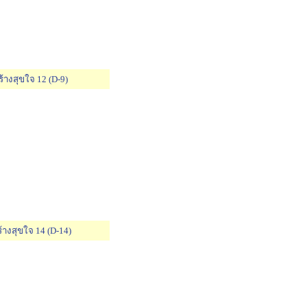
้างสุขใจ 12 (D-9)
้างสุขใจ 14 (D-14)