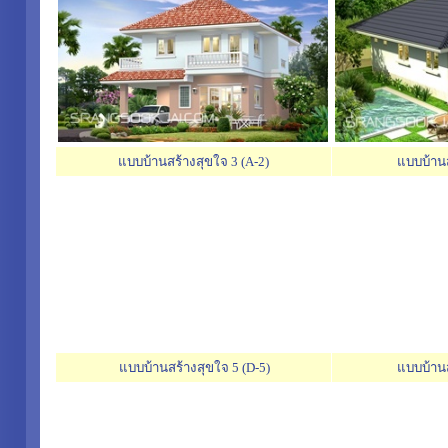
แบบบ้านสร้างสุขใจ 3 (A-2)
แบบบ้านส
แบบบ้านสร้างสุขใจ 5 (D-5)
แบบบ้านส