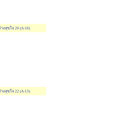
้างสุขใจ 20 (A-16)
้างสุขใจ 22 (A-13)