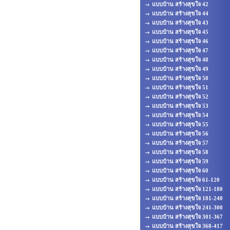
แบบบ้าน สร้างสุขใจ 42
แบบบ้าน สร้างสุขใจ 44
แบบบ้าน สร้างสุขใจ 43
แบบบ้าน สร้างสุขใจ 45
แบบบ้าน สร้างสุขใจ 46
แบบบ้าน สร้างสุขใจ 47
แบบบ้าน สร้างสุขใจ 48
แบบบ้าน สร้างสุขใจ 49
แบบบ้าน สร้างสุขใจ 50
แบบบ้าน สร้างสุขใจ 51
แบบบ้าน สร้างสุขใจ 52
แบบบ้าน สร้างสุขใจ 53
แบบบ้าน สร้างสุขใจ 54
แบบบ้าน สร้างสุขใจ 55
แบบบ้าน สร้างสุขใจ 56
แบบบ้าน สร้างสุขใจ 57
แบบบ้าน สร้างสุขใจ 58
แบบบ้าน สร้างสุขใจ 59
แบบบ้าน สร้างสุขใจ 60
แบบบ้าน สร้างสุขใจ 61-120
แบบบ้าน สร้างสุขใจ 121-180
แบบบ้าน สร้างสุขใจ 181-240
แบบบ้าน สร้างสุขใจ 241-300
แบบบ้าน สร้างสุขใจ 301-367
แบบบ้าน สร้างสุขใจ 368-417