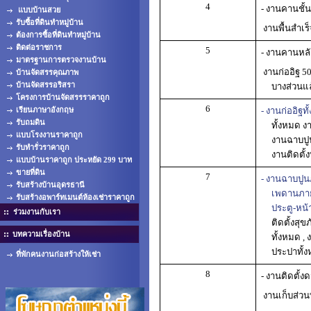
4
- งานคานชั้น
แบบบ้านสวย
รับซื้อที่ดินทำหมู่บ้าน
งานพื้นสำเร็
ต้องการซื้อที่ดินทำหมู่บ้าน
ติดต่อราชการ
5
- งานคานหลั
มาตรฐานการตรวจงานบ้าน
งานก่ออิฐ 50
บ้านจัดสรรคุณภาพ
บ้านจัดสรรอริสรา
บางส่วนแล
โครงการบ้านจัดสรรราคาถูก
6
เรียนภาษาอังกฤษ
- งานก่ออิฐท
รับถมดิน
ทั้งหมด ง
แบบโรงงานราคาถูก
งานฉาบปู
รับทำรั่วราคาถูก
งานติดตั้
แบบบ้านราคาถูก ประหยัด 299 บาท
ขายที่ดิน
7
- งานฉาบปูน
รับสร้างบ้านอุดรธานี
เพดานภาย
รับสร้างอพาร์ทเมนต์ห้องเช่าราคาถูก
ประตู-หน้
ร่วมงานกับเรา
ติดตั้งสุ
บทความเรื่องบ้าน
ทั้งหมด ,
ประปาทั้
ที่พักคนงานก่อสร้างให้เช่า
8
- งานติดตั้ง
งานเก็บส่วนท