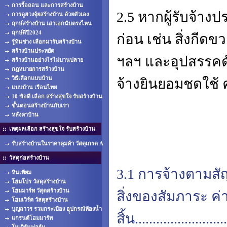
การรื้อถอน และการสร้างบ้าน
2.5 หากผู้รับจ้าง
การดูฮวงจุ้ยสร้างบ้าน ด้วยตัวเอง
ฤกษ์สร้างบ้าน เสาเอกนับตรงไหน
ฤกษ์ดีปี2024
ก่อน เช่น สิ่งกีดขว
รู้ทันช่าง เลือกมารับสร้างบ้าน
สร้างบ้านประหยัด
ฯลฯ และอุปสรรคดังกล
สร้างบ้านอย่างไรไม่บานปลาย
กฎหมายการสร้างบ้าน
วิธีเลือกแบบบ้าน
จ้างยินยอมชดใช้ ค่
แบบบ้าน เรือนไทย
10 ข้อดี เลือก สร้างสุขใจ รับสร้างบ้าน
ขั้นตอนสร้างบ้านกับเรา
หลังคาบ้าน
เหตุผลเลือก สร้างสุขใจ รับสร้างบ้าน
รับสร้างบ้านในราคาคุมค้า วัสดุเกรด A
วัสดุก่อสร้างบ้าน
3.1 การจ้างตามสัญญ
หินเทียม
โฮมโปร วัสดุสร้างบ้าน
โฮมมาร์ท วัสุดสร้างบ้าน
สิ่งของสัมภาระ ค่
โฮมเวิร์ค วัสดุสร้างบ้าน
บุญถาวร รวมกระเบือง อุุปกรณ์ห้องน้ำ
สิ้น.....................
แกรนด์โฮมมาร์ท