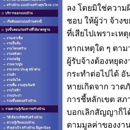
สร้างบ้าน แบบบ้านสร้างสุขใจ 60-250
ลง โดยมิใช่ความผิด
บริการออกแบบบ้าน
ชอบ ให้ผู้ว่า จ้
เริ่มต้นออกแบบบ้านตรงนี้
รูปขั้นตอนก่อสร้างที่ได้มาตรฐาน
ที่เสียไปเพราะเหตุ
งานเสาเข็ม
งานปั้นจั่น
หากเหตุใด ๆ ตามว
งานโครงสร้าง
งานหลังคา
ผู้รับจ้างต้องหยุ
งานก่ออิฐ
งานฉาบปูน
งานวงกบ ประตู หน้าต่าง
กระทำต่อไปได้ อัน
งานฝ้า
งานบันได
หายเกิดจาก วาตภัย 
งานพื้น งานสุขภัณฑ์
งานไฟฟ้า
งานประปา
การชี้หลักเขต สภาพ
รวมขั้นตอนสร้างบ้าน
รวมความรู้เรืองการสร้างบ้าน
บอกเลิกสัญญาก็ได้ 
วิธีเลือกบริษัทรับสร้างบ้าน
ตามมูลค่าของงานที
ความรู้เรืองแบบบ้าน
ทำอย่างไร สร้างบ้าน ปัญหาน้อย